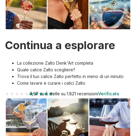
Continua a esplorare
La collezione Zalto Denk'Art completa
Quale calice Zalto scegliere?
Trova il tuo calice Zalto perfetto in meno di un minuto
Come lavare e curare i calici Zalto
★★★★★
★★★★★
4,97 su 5 stelle su 1.821 recensioni
Verificato