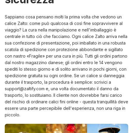
Sappiamo cosa pensano molti la prima volta che vedono un
calice Zalto: come può qualcosa di così fine sopravvivere al
viaggio? La cura nella manipolazione e nell'imballaggio è
centrale in tutto ciò che facciamo. Ogni calice Zalto arriva nella
sua confezione di presentazione, poi imballato in una robusta
scatola di spedizione con protezione abbondante e sigillato
con nastro «Fragile» per una cura in più. Tutti gli ordini partono
dal nostro magazzino danese; gli ordini entro le 14 vengono
spediti lo stesso giorno e di solito arrivano in pochi giorni, con
spedizione gratuita su ogni ordine. Se un calice si danneggia
durante il trasporto, la procedura è semplice: scrivici a
support@zaltify.com e, una volta documentato il danno da
trasporto, lo sostituiamo. Il cliente non dovrebbe farsi carico
del rischio di ordinare calici fini online - questa tranquillità deve
essere una parte percepibile dell'esperienza, non una riga in
piccolo.