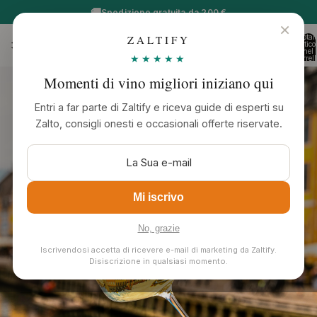
🚚
Spedizione gratuita da 200 €
×
Total
ZALTIFY
Zaltify
articol
nel
★★★★★
carrell
0
Momenti di vino migliori iniziano qui
Entri a far parte di Zaltify e riceva guide di esperti su
Zalto, consigli onesti e occasionali offerte riservate.
Mi iscrivo
No, grazie
Iscrivendosi accetta di ricevere e-mail di marketing da Zaltify.
Disiscrizione in qualsiasi momento.