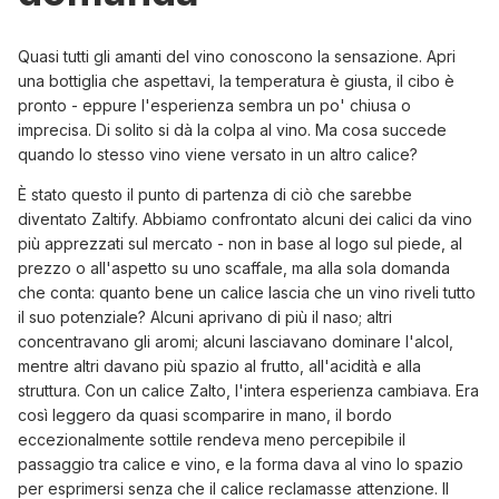
Quasi tutti gli amanti del vino conoscono la sensazione. Apri
una bottiglia che aspettavi, la temperatura è giusta, il cibo è
pronto - eppure l'esperienza sembra un po' chiusa o
imprecisa. Di solito si dà la colpa al vino. Ma cosa succede
quando lo stesso vino viene versato in un altro calice?
È stato questo il punto di partenza di ciò che sarebbe
diventato Zaltify. Abbiamo confrontato alcuni dei calici da vino
più apprezzati sul mercato - non in base al logo sul piede, al
prezzo o all'aspetto su uno scaffale, ma alla sola domanda
che conta: quanto bene un calice lascia che un vino riveli tutto
il suo potenziale? Alcuni aprivano di più il naso; altri
concentravano gli aromi; alcuni lasciavano dominare l'alcol,
mentre altri davano più spazio al frutto, all'acidità e alla
struttura. Con un calice Zalto, l'intera esperienza cambiava. Era
così leggero da quasi scomparire in mano, il bordo
eccezionalmente sottile rendeva meno percepibile il
passaggio tra calice e vino, e la forma dava al vino lo spazio
per esprimersi senza che il calice reclamasse attenzione. Il